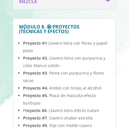
MEZCLA
MÓDULO 8. 🤩 PROYECTOS
(TÉCNICAS Y EFECTOS)
Proyecto #1
-Llavero letra con flores y papel
plata
Proyecto #2.
Llavero letra con purpurina y
color blanco solido
Proyecto #3
. Peine con purpurina y flores
secas
Proyecto #4.
Aretes con tintas al alcohol
Proyecto #5.
Placa de mascota-efecto
burbujas
P
royecto #6
. Llavero letra efecto nubes
Proyecto #7
. Llavero shaker estrella
Proyecto #8
. Dije con molde casero